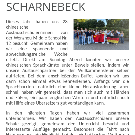
SCHARNEBECK
Dieses Jahr haben uns 23
chinesische
Austauschschüler/innen von
der Wenzhou
Middle School Nr.
12 besucht. Gemeinsam haben
wir eine spannende und
abwechslungsreiche Woche
erlebt. Direkt am Sonntag Abend konnten wir unsere
chinesischen Sprachkünste unter Beweis stellen, indem wir
unsere Austauschpartner b
ei der Willkommensfeier selber
aufriefen. Bei dem anschließenden Buffet konnten
wir uns
dann schon einmal etwas kennenlernen. Anfangs war die
Sprachbarriere
natürlich eine kleine Herausforderung, aber
schnell haben wir gemerkt, dass man
sich auch mit Händen
und Füßen, ein paar englischen Wörtern und natürlich auch
mit Hilfe eines Übersetzers gut verständigen kann.
In den nächsten Tagen haben wir viel zusammen
unternommen. Wir haben den
Austauschschülern unsere
Schule gezeigt, gemeinsam den Unterricht besucht und
interessante Ausflüge gemacht. Besonders die Fahrt nach
Hamburg war ein
Highlight, bei der wir bei bestem Wetter die