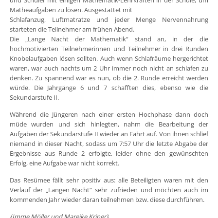
und Schüler mit einigen Mathematik-Lehrkräften in der Schule, um
Matheaufgaben zu lösen. Ausgestattet mit
Schlafanzug, Luftmatratze und jeder Menge Nervennahrung
starteten die Teilnehmer am frühen Abend.
Die „Lange Nacht der Mathematik“ stand an, in der die
hochmotivierten Teilnehmerinnen und Teilnehmer in drei Runden
Knobelaufgaben lösen sollten. Auch wenn Schlafräume hergerichtet
waren, war auch nachts um 2 Uhr immer noch nicht an schlafen zu
denken. Zu spannend war es nun, ob die 2. Runde erreicht werden
würde. Die Jahrgänge 6 und 7 schafften dies, ebenso wie die
Sekundarstufe II.
Während die Jüngeren nach einer ersten Hochphase dann doch
müde wurden und sich hinlegten, nahm die Bearbeitung der
Aufgaben der Sekundarstufe II wieder an Fahrt auf. Von ihnen schlief
niemand in dieser Nacht, sodass um 7:57 Uhr die letzte Abgabe der
Ergebnisse aus Runde 2 erfolgte, leider ohne den gewünschten
Erfolg, eine Aufgabe war nicht korrekt.
Das Resümee fällt sehr positiv aus: alle Beteiligten waren mit den
Verlauf der „Langen Nacht“ sehr zufrieden und möchten auch im
kommenden Jahr wieder daran teilnehmen bzw. diese durchführen.
{Imme Möller und Mareike Kriner}