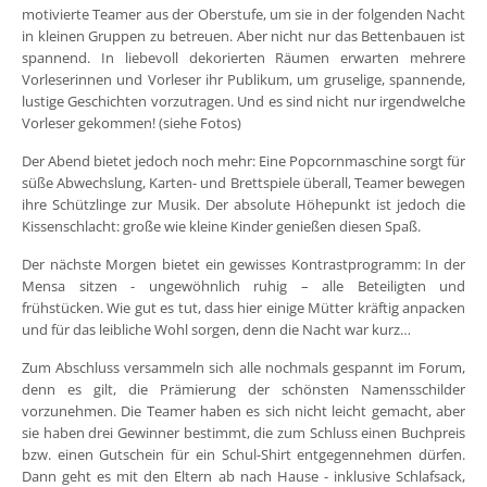
motivierte Teamer aus der Oberstufe, um sie in der folgenden Nacht
in kleinen Gruppen zu betreuen. Aber nicht nur das Bettenbauen ist
spannend. In liebevoll dekorierten Räumen erwarten mehrere
Vorleserinnen und Vorleser ihr Publikum, um gruselige, spannende,
lustige Geschichten vorzutragen. Und es sind nicht nur irgendwelche
Vorleser gekommen! (siehe Fotos)
Der Abend bietet jedoch noch mehr: Eine Popcornmaschine sorgt für
süße Abwechslung, Karten- und Brettspiele überall, Teamer bewegen
ihre Schützlinge zur Musik. Der absolute Höhepunkt ist jedoch die
Kissenschlacht: große wie kleine Kinder genießen diesen Spaß.
Der nächste Morgen bietet ein gewisses Kontrastprogramm: In der
Mensa sitzen - ungewöhnlich ruhig – alle Beteiligten und
frühstücken. Wie gut es tut, dass hier einige Mütter kräftig anpacken
und für das leibliche Wohl sorgen, denn die Nacht war kurz…
Zum Abschluss versammeln sich alle nochmals gespannt im Forum,
denn es gilt, die Prämierung der schönsten Namensschilder
vorzunehmen. Die Teamer haben es sich nicht leicht gemacht, aber
sie haben drei Gewinner bestimmt, die zum Schluss einen Buchpreis
bzw. einen Gutschein für ein Schul-Shirt entgegennehmen dürfen.
Dann geht es mit den Eltern ab nach Hause - inklusive Schlafsack,