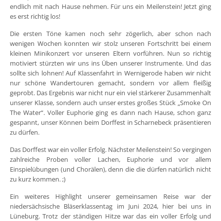
endlich mit nach Hause nehmen. Für uns ein Meilenstein! Jetzt ging
es erst richtig los!
Die ersten Töne kamen noch sehr zögerlich, aber schon nach
wenigen Wochen konnten wir stolz unseren Fortschritt bei einem
kleinen Minikonzert vor unseren Eltern vorführen. Nun so richtig
motiviert stürzten wir uns ins Üben unserer Instrumente. Und das
sollte sich lohnen! Auf Klassenfahrt in Wernigerode haben wir nicht
nur schöne Wandertouren gemacht, sondern vor allem fleißig
geprobt. Das Ergebnis war nicht nur ein viel stärkerer Zusammenhalt
unserer Klasse, sondern auch unser erstes großes Stück „Smoke On
The Water“. Voller Euphorie ging es dann nach Hause, schon ganz
gespannt, unser Können beim Dorffest in Scharnebeck präsentieren
zu dürfen.
Das Dorffest war ein voller Erfolg. Nächster Meilenstein! So vergingen
zahlreiche Proben voller Lachen, Euphorie und vor allem
Einspielübungen (und Chorälen), denn die die dürfen natürlich nicht
zu kurz kommen. ;)
Ein weiteres Highlight unserer gemeinsamen Reise war der
niedersächsische Bläserklassentag im Juni 2024, hier bei uns in
Lüneburg. Trotz der ständigen Hitze war das ein voller Erfolg und