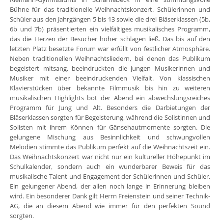
Bühne für das traditionelle Weihnachtskonzert. Schülerinnen und
Schüler aus den Jahrgängen 5 bis 13 sowie die drei Bläserklassen (5b,
6b und 7b) präsentierten ein vielfältiges musikalisches Programm,
das die Herzen der Besucher höher schlagen ließ. Das bis auf den
letzten Platz besetzte Forum war erfüllt von festlicher Atmosphäre.
Neben traditionellen Weihnachtsliedern, bei denen das Publikum
begeistert mitsang, beeindruckten die jungen Musikerinnen und
Musiker mit einer beeindruckenden Vielfalt. Von klassischen
Klavierstücken über bekannte Filmmusik bis hin zu weiteren
musikalischen Highlights bot der Abend ein abwechslungsreiches
Programm für Jung und Alt. Besonders die Darbietungen der
Bläserklassen sorgten für Begeisterung, während die Solistinnen und
Solisten mit ihrem Können für Gänsehautmomente sorgten. Die
gelungene Mischung aus Besinnlichkeit und schwungvollen
Melodien stimmte das Publikum perfekt auf die Weihnachtszeit ein.
Das Weihnachtskonzert war nicht nur ein kultureller Höhepunkt im
Schulkalender, sondern auch ein wunderbarer Beweis für das
musikalische Talent und Engagement der Schülerinnen und Schüler.
Ein gelungener Abend, der allen noch lange in Erinnerung bleiben
wird. Ein besonderer Dank gilt Herrn Freienstein und seiner Technik-
AG, die an diesem Abend wie immer für den perfekten Sound
sorgten.