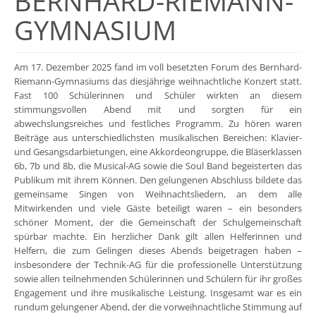
BERNHARD-RIEMANN-
GYMNASIUM
Am 17. Dezember 2025 fand im voll besetzten Forum des Bernhard-
Riemann-Gymnasiums das diesjährige weihnachtliche Konzert statt.
Fast 100 Schülerinnen und Schüler wirkten an diesem
stimmungsvollen Abend mit und sorgten für ein
abwechslungsreiches und festliches Programm. Zu hören waren
Beiträge aus unterschiedlichsten musikalischen Bereichen: Klavier-
und Gesangsdarbietungen, eine Akkordeongruppe, die Bläserklassen
6b, 7b und 8b, die Musical-AG sowie die Soul Band begeisterten das
Publikum mit ihrem Können. Den gelungenen Abschluss bildete das
gemeinsame Singen von Weihnachtsliedern, an dem alle
Mitwirkenden und viele Gäste beteiligt waren – ein besonders
schöner Moment, der die Gemeinschaft der Schulgemeinschaft
spürbar machte. Ein herzlicher Dank gilt allen Helferinnen und
Helfern, die zum Gelingen dieses Abends beigetragen haben –
insbesondere der Technik-AG für die professionelle Unterstützung
sowie allen teilnehmenden Schülerinnen und Schülern für ihr großes
Engagement und ihre musikalische Leistung. Insgesamt war es ein
rundum gelungener Abend, der die vorweihnachtliche Stimmung auf