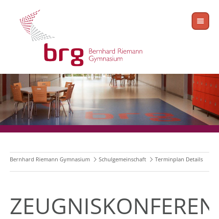
Bernhard Riemann Gymnasium
Schulgemeinschaft
Terminplan Details
ZEUGNISKONFEREN