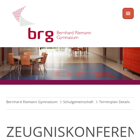
Bernhard Riemann Gymnasium
Schulgemeinschaft
Terminplan Details
ZEUGNISKONFEREN