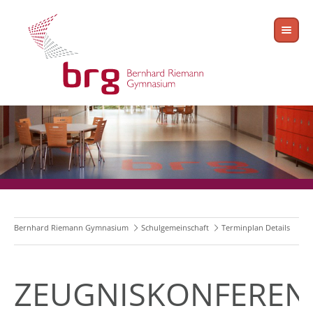
Bernhard Riemann Gymnasium
Schulgemeinschaft
Terminplan Details
ZEUGNISKONFEREN