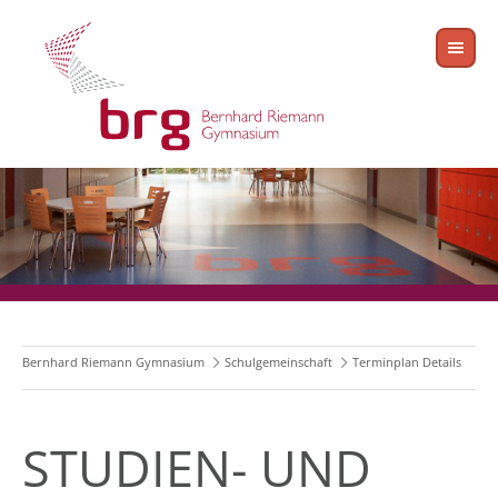
Bernhard Riemann Gymnasium
Schulgemeinschaft
Terminplan Details
STUDIEN- UND