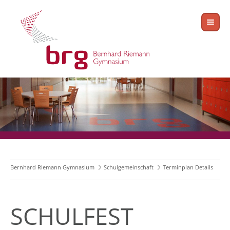
Bernhard Riemann Gymnasium
Schulgemeinschaft
Terminplan Details
SCHULFEST