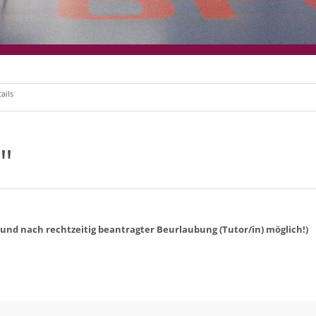
ails
"
und
nach rechtzeitig beantragter Beurlaubung (Tutor/in) möglich!)