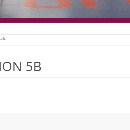
ails
ION 5B