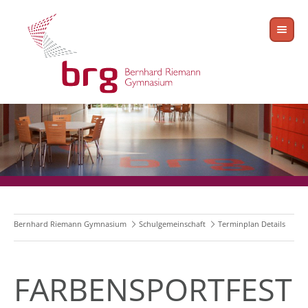
Bernhard Riemann Gymnasium
Schulgemeinschaft
Terminplan Details
FARBENSPORTFEST