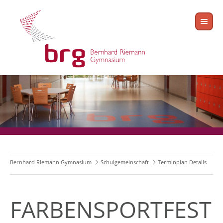
Bernhard Riemann Gymnasium
Schulgemeinschaft
Terminplan Details
FARBENSPORTFEST