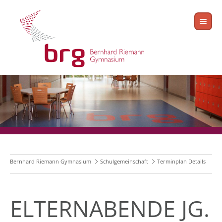
Bernhard Riemann Gymnasium
Schulgemeinschaft
Terminplan Details
ELTERNABENDE JG.