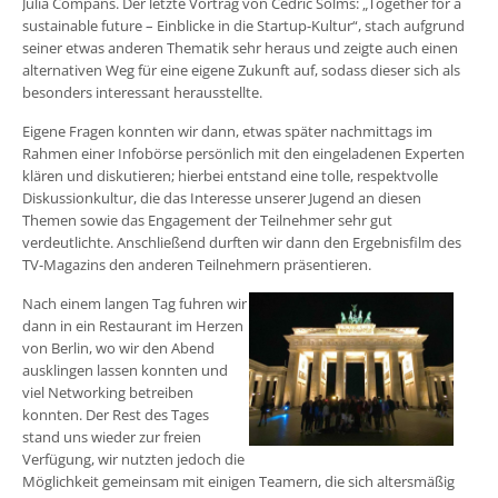
Julia Compans. Der letzte Vortrag von Cedric Solms: „Together for a
sustainable future – Einblicke in die Startup-Kultur“, stach aufgrund
seiner etwas anderen Thematik sehr heraus und zeigte auch einen
alternativen Weg für eine eigene Zukunft auf, sodass dieser sich als
besonders interessant herausstellte.
Eigene Fragen konnten wir dann, etwas später nachmittags im
Rahmen einer Infobörse persönlich mit den eingeladenen Experten
klären und diskutieren; hierbei entstand eine tolle, respektvolle
Diskussionkultur, die das Interesse unserer Jugend an diesen
Themen sowie das Engagement der Teilnehmer sehr gut
verdeutlichte. Anschließend durften wir dann den Ergebnisfilm des
TV-Magazins den anderen Teilnehmern präsentieren.
Nach einem langen Tag fuhren wir
dann in ein Restaurant im Herzen
von Berlin, wo wir den Abend
ausklingen lassen konnten und
viel Networking betreiben
konnten. Der Rest des Tages
stand uns wieder zur freien
Verfügung, wir nutzten jedoch die
Möglichkeit gemeinsam mit einigen Teamern, die sich altersmäßig