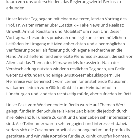
kaum von uns unterschieden, das Regierungsviertel Berlins zu
erkunden.
Unser letzter Tag begann mit einem weiteren, letzten Vortrag des
Prof. Fr. Walter Krämer über „Statistik – Fake News und Realität:
Umwelt, Armut, Reichtum und Mobilität“ um neun Uhr. Dieser
Vortrag war besonders praxisnah und legte uns einen nützlichen
Leitfaden im Umgang mit Medienberichten und einer möglichen
Verifizierung oder Falsifizierung durch eigene Recherche an die
Hand. Anschließend fand eine letzte Plenumsdiskussion, die sich vor
Allem auf das Thema des Klimawandels fokussierte. Nach der
Verabschiedung nutzten wir denn restlichen Tag noch, um Berlin
weiter zu erkunden und einige „Must-Sees“ abzuklappern. Die
Heimreise war beherrscht vom Lernen für anstehende Klausuren,
wir kamen jedoch zum Glück pünktlich am Heimbahnhof in
Lüneburg an und landeten rechtzeitig müde, aber zufrieden im Bett.
Unser Fazit vom Wochenende: In Berlin wurde auf Themen Wert
gelegt, für die in der Schule teils keine Zeit bleibt, die jedoch durch
ihre Relevanz für unsere Zukunft und unser Leben sehr interessant
sind. Alle Teilnehmer waren sehr engagiert und interessiert dabei,
sodass sich die Zusammenarbeit als sehr angenehm und produktiv
gestaltete und wir viele Kontakte für die Zukunft knüpfen konnten.