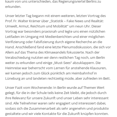
kaum von uns unterschieden, das Regierungsviertel Berlins zu
erkunden.
Unser letzter Tag begann mit einem weiteren, letzten Vortrag des
Prof. Fr. Walter Krämer über „Statistik – Fake News und Realität:
Umwelt, Armut, Reichtum und Mobilität“ um neun Uhr. Dieser
Vortrag war besonders praxisnah und legte uns einen nützlichen
Leitfaden im Umgang mit Medienberichten und einer möglichen
Verifizierung oder Falsifizierung durch eigene Recherche an die
Hand. Anschließend fand eine letzte Plenumsdiskussion, die sich vor
Allem auf das Thema des Klimawandels fokussierte. Nach der
Verabschiedung nutzten wir denn restlichen Tag noch, um Berlin
weiter zu erkunden und einige „Must-Sees“ abzuklappern. Die
Heimreise war beherrscht vom Lernen für anstehende Klausuren,
wir kamen jedoch zum Glück pünktlich am Heimbahnhof in
Lüneburg an und landeten rechtzeitig müde, aber zufrieden im Bett.
Unser Fazit vom Wochenende: In Berlin wurde auf Themen Wert
gelegt, für die in der Schule teils keine Zeit bleibt, die jedoch durch
ihre Relevanz für unsere Zukunft und unser Leben sehr interessant
sind. Alle Teilnehmer waren sehr engagiert und interessiert dabei,
sodass sich die Zusammenarbeit als sehr angenehm und produktiv
gestaltete und wir viele Kontakte für die Zukunft knüpfen konnten.