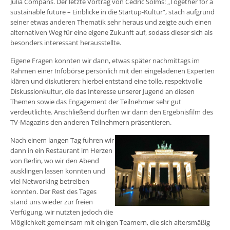
Julia Compans. Der letzte Vortrag von Cedric Solms: „Together for a
sustainable future – Einblicke in die Startup-Kultur“, stach aufgrund
seiner etwas anderen Thematik sehr heraus und zeigte auch einen
alternativen Weg für eine eigene Zukunft auf, sodass dieser sich als
besonders interessant herausstellte.
Eigene Fragen konnten wir dann, etwas später nachmittags im
Rahmen einer Infobörse persönlich mit den eingeladenen Experten
klären und diskutieren; hierbei entstand eine tolle, respektvolle
Diskussionkultur, die das Interesse unserer Jugend an diesen
Themen sowie das Engagement der Teilnehmer sehr gut
verdeutlichte. Anschließend durften wir dann den Ergebnisfilm des
TV-Magazins den anderen Teilnehmern präsentieren.
Nach einem langen Tag fuhren wir
dann in ein Restaurant im Herzen
von Berlin, wo wir den Abend
ausklingen lassen konnten und
viel Networking betreiben
konnten. Der Rest des Tages
stand uns wieder zur freien
Verfügung, wir nutzten jedoch die
Möglichkeit gemeinsam mit einigen Teamern, die sich altersmäßig