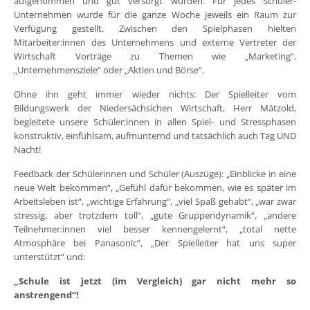
aufgenommen und gut versorgt wurden. Für jedes Schüler-
Unternehmen wurde für die ganze Woche jeweils ein Raum zur
Verfügung gestellt. Zwischen den Spielphasen hielten
Mitarbeiter:innen des Unternehmens und externe Vertreter der
Wirtschaft Vorträge zu Themen wie „Marketing“,
„Unternehmensziele“ oder „Aktien und Börse“.
Ohne ihn geht immer wieder nichts: Der Spielleiter vom
Bildungswerk der Niedersächsichen Wirtschaft, Herr Mätzold,
begleitete unsere Schüler:innen in allen Spiel- und Stressphasen
konstruktiv, einfühlsam, aufmunternd und tatsächlich auch Tag UND
Nacht!
Feedback der Schülerinnen und Schüler (Auszüge): „Einblicke in eine
neue Welt bekommen“, „Gefühl dafür bekommen, wie es später im
Arbeitsleben ist“, „wichtige Erfahrung“, „viel Spaß gehabt“, „war zwar
stressig, aber trotzdem toll“, „gute Gruppendynamik“, „andere
Teilnehmer:innen viel besser kennengelernt“, „total nette
Atmosphäre bei Panasonic“, „Der Spielleiter hat uns super
unterstützt“ und:
„Schule ist jetzt (im Vergleich) gar nicht mehr so
anstrengend“!