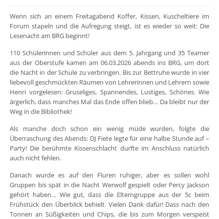
Wenn sich an einem Freitagabend Koffer, Kissen, Kuscheltiere im
Forum stapeln und die Aufregung steigt, ist es wieder so weit: Die
Lesenacht am BRG beginnt!
110 Schülerinnen und Schüler aus dem 5. Jahrgang und 35 Teamer
aus der Oberstufe kamen am 06.03.2026 abends ins BRG, um dort
die Nacht in der Schule zu verbringen. Bis zur Bettruhe wurde in vier
liebevoll geschmückten Räumen von Lehrerinnen und Lehrern sowie
Henri vorgelesen: Gruseliges, Spannendes, Lustiges, Schönes. Wie
ärgerlich, dass manches Mal das Ende offen blieb… Da bleibt nur der
Weg in die Bibliothek!
Als manche doch schon ein wenig müde wurden, folgte die
Überraschung des Abends: DJ Fiete legte für eine halbe Stunde auf –
Party! Die berühmte Kissenschlacht durfte im Anschluss natürlich
auch nicht fehlen.
Danach wurde es auf den Fluren ruhiger, aber es sollen wohl
Gruppen bis spät in die Nacht Werwolf gespielt oder Percy Jackson
gehört haben… Wie gut, dass die Elterngruppe aus der 5c beim
Frühstück den Überblick behielt. Vielen Dank dafür! Dass nach den
Tonnen an Süßigkeiten und Chips, die bis zum Morgen verspeist